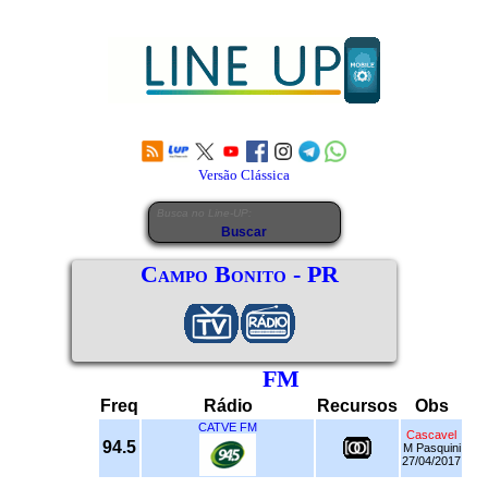
Versão Clássica
Campo Bonito - PR
FM
Freq
Rádio
Recursos
Obs
CATVE FM
Cascavel
94.5
M Pasquini
27/04/2017