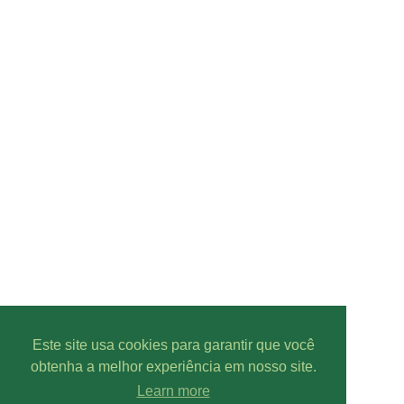
Este site usa cookies para garantir que você
obtenha a melhor experiência em nosso site.
Line-UP - Todos os direitos reservados.
Pode-se captar mais ou menos canais/radios, devido a condições
Learn more
geográficas, climáticas, interferências de sinal, entre outros.